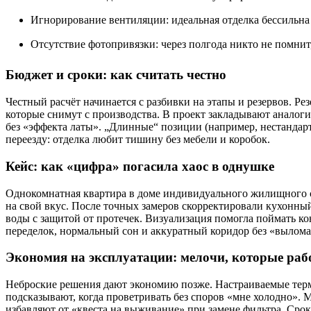
Игнорирование вентиляции: идеальная отделка бессильн
Отсутствие фотопривязки: через полгода никто не помнит,
Бюджет и сроки: как считать честно
Честный расчёт начинается с разбивки на этапы и резервов. Р
которые снимут с производства. В проект закладывают аналоги
без «эффекта латы». „Длинные“ позиции (например, нестандар
переезду: отделка любит тишину без мебели и коробок.
Кейс: как «цифра» погасила хаос в однушке
Однокомнатная квартира в доме индивидуального жилищного ст
на свой вкус. После точных замеров скорректировали кухонный
воды с защитой от протечек. Визуализация помогла поймать к
переделок, нормальный сон и аккуратный коридор без «вылома
Экономия на эксплуатации: мелочи, которые раб
Неброские решения дают экономию позже. Настраиваемые термо
подсказывают, когда проветривать без споров «мне холодно». 
избавляют от «квеста на выживание» при замене фильтра. Сро