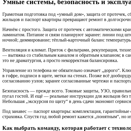
Умные системы, безопасность и эксплу
Грамотная подготовка под «умный дом», защита от протечек, с
жильцов и паспорт квартиры превращают ремонт в долгосрочны
Начнём с простого. Защита от протечек с автоматическими кра
ламинатом. Питание и связи планируют заранее: линии под што
ночной; диммирование; тёплый-карточный баланс температуры ц
Вентиляция и климат. Приток с фильтрами, рекуперация, тихи
— вытяжка со стабильным каналом и обратным клапаном; в са
это не драматургия, а просто некорректная балансировка.
Управление из телефона не обязательно означает „дорого“. Кл
в гофре, подписи в щите, метки на стенах. Позже всё дооборуд
согласованию узлов; заранее согласованные чертежи и паспорт
Безопасность — прежде всего. Токовые защиты, УЗО, правильны
пугал гостей. И ещё — реальные инструкции для жильцов без т
Небольшая „экскурсия по щиту“ в день сдачи экономит сервис
Под занавес — паспорт квартиры: комплектация, гарантийные с
страховка. Спустя год любой ремонт кажется „понятным“, но и
Как выбрать команду, которая работает с технол