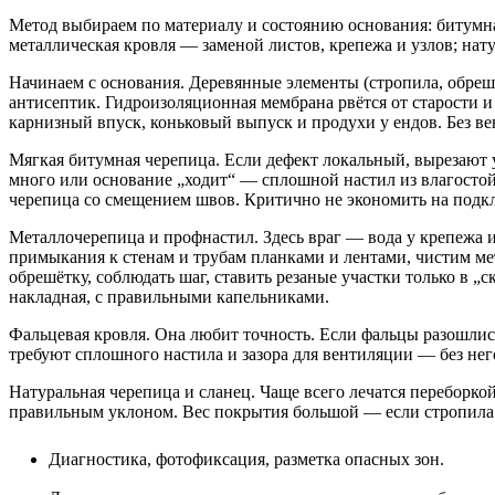
Метод выбираем по материалу и состоянию основания: битумна
металлическая кровля — заменой листов, крепежа и узлов; нат
Начинаем с основания. Деревянные элементы (стропила, обреш
антисептик. Гидроизоляционная мембрана рвётся от старости и 
карнизный впуск, коньковый выпуск и продухи у ендов. Без в
Мягкая битумная черепица. Если дефект локальный, вырезают у
много или основание „ходит“ — сплошной настил из влагостой
черепица со смещением швов. Критично не экономить на подкл
Металлочерепица и профнастил. Здесь враг — вода у крепежа 
примыкания к стенам и трубам планками и лентами, чистим м
обрешётку, соблюдать шаг, ставить резаные участки только в
накладная, с правильными капельниками.
Фальцевая кровля. Она любит точность. Если фальцы разошлис
требуют сплошного настила и зазора для вентиляции — без него
Натуральная черепица и сланец. Чаще всего лечатся переборко
правильным уклоном. Вес покрытия большой — если стропила 
Диагностика, фотофиксация, разметка опасных зон.