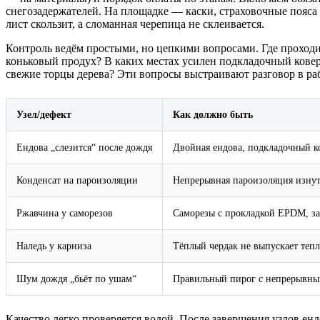
снегозадержателей. На площадке — каски, страховочные пояса 
лист скользит, а сломанная черепица не склеивается.
Контроль ведём простыми, но цепкими вопросами. Где проходи
коньковый продух? В каких местах усилен подкладочный ковер
свежие торцы дерева? Эти вопросы выстраивают разговоp в раб
Узел/дефект
Как должно быть
Ендова „слезится“ после дождя
Двойная ендова, подкладочный ко
Конденсат на пароизоляции
Непрерывная пароизоляция изнут
Ржавчина у саморезов
Саморезы с прокладкой EPDM, зак
Наледь у карниза
Тёплый чердак не выпускает тепл
Шум дождя „бьёт по ушам“
Правильный пирог с непрерывны
Качество легко проверяется водой. После завершения узлов е