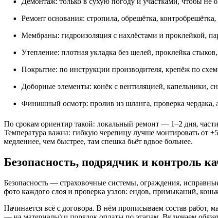
Демонтаж: только в сухую погоду и участками, чтобы не 
Ремонт основания: стропила, обрешётка, контробрешётка,
Мембраны: гидроизоляция с нахлёстами и проклейкой, па
Утепление: плотная укладка без щелей, проклейка стыков,
Покрытие: по инструкции производителя, крепёж по схем
Доборные элементы: конёк с вентиляцией, капельники, сн
Финишный осмотр: пролив из шланга, проверка чердака, а
По срокам ориентир такой: локальный ремонт — 1–2 дня, части
Температура важна: гибкую черепицу лучше монтировать от +5…
медленнее, чем быстрее, там спешка бьёт вдвое больнее.
Безопасность, подрядчик и контроль ка
Безопасность — страховочные системы, ограждения, исправные 
фото каждого слоя и проверка узлов: ендов, примыканий, коньк
Начинается всё с договора. В нём прописываем состав работ, м
— на материалы) и порядок оплаты по этапам. Включаем обяза