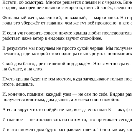
Кстати, об осмотрах. Многое решается с земли и с чердака. Би
ендове, выгоревшие шляпки саморезов, смятый конёк, следы пти
Финальный жест, маленький, но важный, — маркировка. На стр
годы это убережёт от гадания, чем же тут всё проклеено, и кто 
И если уж говорить совсем прямо: крыша любит последовательно
работает, даже ветер в ендовах звучит спокойнее.
В результате мы получаем не просто сухой чердак. Мы получаем
ремонта, ради которой стоит один раз вынырнуть с пониманием 
Свой дом благодарит тишиной под дождём. Это заметно сразу: не
на бумаге, а на слух.
Пусть крыша будет не тем местом, куда заглядывают только посл
итоге, дешевле.
И, конечно, помним: каждый узел — не сам по себе. Ендова ра
получается внятным, дом дышит, а хозяева спят спокойно.
А если вдруг что-то пойдёт не так, всегда есть план Б — акт,
И главное — не откладывать на потом то, что промокает сегодн
И в этот момент дом будто расправляет плечи. Точно так же, к