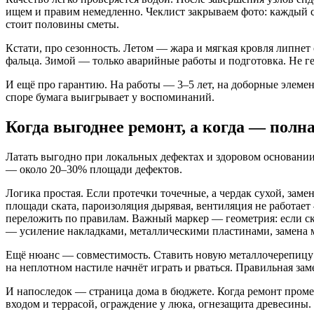
ищем и правим немедленно. Чеклист закрываем фото: каждый с
стоит половины сметы.
Кстати, про сезонность. Летом — жара и мягкая кровля липнет о
фальца. Зимой — только аварийные работы и подготовка. Не ге
И ещё про гарантию. На работы — 3–5 лет, на доборные элеме
споре бумага выигрывает у воспоминаний.
Когда выгоднее ремонт, а когда — полн
Латать выгодно при локальных дефектах и здоровом основании
— около 20–30% площади дефектов.
Логика простая. Если протечки точечные, а чердак сухой, заме
площади ската, пароизоляция дырявая, вентиляция не работает 
переложить по правилам. Важный маркер — геометрия: если ска
— усиление накладками, металлическими пластинами, замена м
Ещё нюанс — совместимость. Ставить новую металлочерепицу 
на неплотном настиле начнёт играть и рваться. Правильная заме
И напоследок — страница дома в бюджете. Когда ремонт проме
входом и террасой, ограждение у люка, огнезащита древесины. 