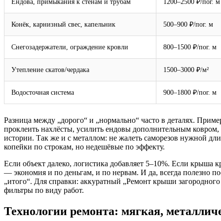
Ендова, примыкания к стенам и трубам
1200–2500 ₽/пог. м
Конёк, карнизный свес, капельник
500–900 ₽/пог. м
Снегозадержатели, ограждение кровли
800–1500 ₽/пог. м
Утепление скатов/чердака
1500–3000 ₽/м²
Водосточная система
900–1800 ₽/пог. м
Разница между „дорого“ и „нормально“ часто в деталях. Прим
проклеить нахлёсты, усилить ендовы дополнительным ковром, 
истории. Так же и с металлом: не жалеть саморезов нужной дл
копейки по строкам, но недешёвые по эффекту.
Если объект далеко, логистика добавляет 5–10%. Если крыша к
— экономия и по деньгам, и по нервам. И да, всегда полезно 
„итого“. Для справки: аккуратный „Ремонт крыши загородного 
фильтры по виду работ.
Технологии ремонта: мягкая, металлич