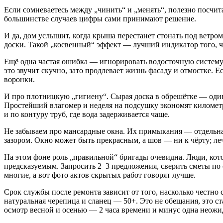
Если сомневаетесь между „чинить“ и „менять“, полезно посчита
большинстве случаев цифры сами принимают решение.
И да, дом услышит, когда крыша перестанет стонать под ветром
доски. Такой „косвенный“ эффект — лучший индикатор того, чт
Ещё одна частая ошибка — игнорировать водосточную систему
это звучит скучно, зато продлевает жизнь фасаду и отмостке. 
воронки.
И про плотницкую „гигиену“. Сырая доска в обрешётке — один 
Простейший влагомер и неделя на подсушку экономят километр
и по контуру труб, где вода задерживается чаще.
Не забываем про мансардные окна. Их примыкания — отдельна
зазором. Окно может быть прекрасным, а шов — ни к чёрту; ле
На этом фоне роль „правильной“ бригады очевидна. Люди, кот
предсказуемым. Запросить 2–3 предложения, сверить сметы по
многие, а вот фото актов скрытых работ говорят лучше.
Срок службы после ремонта зависит от того, насколько честн
натуральная черепица и сланец — 50+. Это не обещания, это с
осмотр весной и осенью — 2 часа времени и минус одна неожи