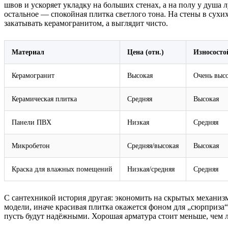
швов и ускоряет укладку на больших стенах, а на полу у душа 
остальное — спокойная плитка светлого тона. На стены в сух
закатывать керамогранитом, а выглядит чисто.
Материал
Цена (отн.)
Износосто
Керамогранит
Высокая
Очень выс
Керамическая плитка
Средняя
Высокая
Панели ПВХ
Низкая
Средняя
Микробетон
Средняя/высокая
Высокая
Краска для влажных помещений
Низкая/средняя
Средняя
С сантехникой история другая: экономить на скрытых механиз
модели, иначе красивая плитка окажется фоном для „сюрприза
пусть будут надёжными. Хорошая арматура стоит меньше, чем 