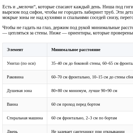
Есть и „мелочи“, которые спасают каждый день. Ниша под гиги
вырезом под сифон, чтобы не городить лабиринт труб. Эти дета
мокрые зоны не над кухнями и спальнями соседей снизу, перег
Чтобы не гадать на глаз, держим под рукой минимальные расст
— цепляться за стены. Ниже — ориентиры, которые проверены
Элемент
Минимальное расстояние
Унитаз (по оси)
35–40 см до боковой стены, 60–65 см фронта
Раковина
60–70 см фронтально, 10–15 см до стены сбо
Душевая зона
80×80 см минимум, лучше 90×90 см
Ванна
60 см проход перед бортом
Стиральная машина
60 см фронтально, 2–3 см по бортам
Дверь
Не задевает сантехнику при открывании