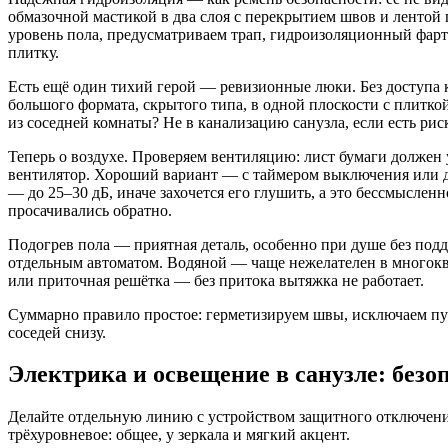
обмазочной мастикой в два слоя с перекрытием швов и лентой 
уровень пола, предусматриваем трап, гидроизоляционный фартук
плитку.
Есть ещё один тихий герой — ревизионные люки. Без доступа к
большого формата, скрытого типа, в одной плоскости с плитк
из соседней комнаты? Не в канализацию санузла, если есть рис
Теперь о воздухе. Проверяем вентиляцию: лист бумаги должен
вентилятор. Хороший вариант — с таймером выключения или да
— до 25–30 дБ, иначе захочется его глушить, а это бессмыслен
просачивались обратно.
Подогрев пола — приятная деталь, особенно при душе без подд
отдельным автоматом. Водяной — чаще нежелателен в многоква
или приточная решётка — без притока вытяжка не работает.
Суммарно правило простое: герметизируем швы, исключаем пути 
соседей снизу.
Электрика и освещение в санузле: безо
Делайте отдельную линию с устройством защитного отключения
трёхуровневое: общее, у зеркала и мягкий акцент.