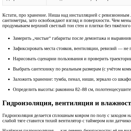
Кстати, про хранение. Ниша над инсталляцией с ревизионным 
сантиметры, зато освобождают взгляд и поверхности. Чем мень
продумываем верхний светлый тон стен и плитки без тяжёлого 
Замерить „чистые“ габариты после демонтажа и выравнив
Зафиксировать места стояков, вентиляции, ревизий — не 
Нарисовать сценарии пользования и проверить траектори
Выбрать сантехнику по реальным размерам (с учётом ком
Заложить хранение: тумба, пенал, ниши, зеркало со шкафо
Определить высоты: раковина 82–88 см, полотенцесушител
Гидроизоляция, вентиляция и влажност
Гидроизоляция делается сплошным ковром по полу с заходом на
слабой тяге ставится тихий вентилятор с таймером или датчик
Надёжная гидроизоляция — как ремень безопасности: её не ви