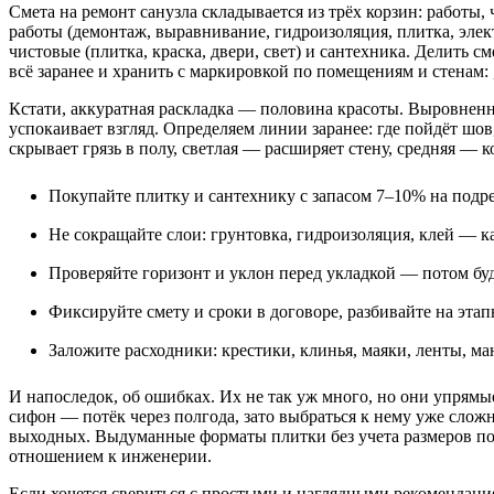
Смета на ремонт санузла складывается из трёх корзин: работы
работы (демонтаж, выравнивание, гидроизоляция, плитка, эле
чистовые (плитка, краска, двери, свет) и сантехника. Делить 
всё заранее и хранить с маркировкой по помещениям и стенам: „
Кстати, аккуратная раскладка — половина красоты. Выровненн
успокаивает взгляд. Определяем линии заранее: где пойдёт шо
скрывает грязь в полу, светлая — расширяет стену, средняя — 
Покупайте плитку и сантехнику с запасом 7–10% на подре
Не сокращайте слои: грунтовка, гидроизоляция, клей — 
Проверяйте горизонт и уклон перед укладкой — потом буд
Фиксируйте смету и сроки в договоре, разбивайте на эта
Заложите расходники: крестики, клинья, маяки, ленты, ма
И напоследок, об ошибках. Их не так уж много, но они упрямы
сифон — потёк через полгода, зато выбраться к нему уже слож
выходных. Выдуманные форматы плитки без учета размеров по
отношением к инженерии.
Если хочется свериться с простыми и наглядными рекомендац