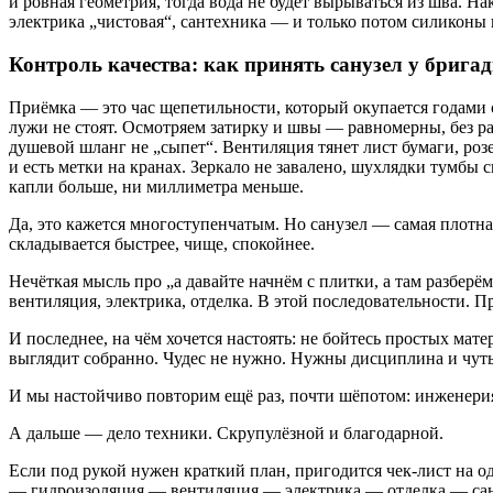
и ровная геометрия, тогда вода не будет вырываться из шва. Н
электрика „чистовая“, сантехника — и только потом силиконы 
Контроль качества: как принять санузел у брига
Приёмка — это час щепетильности, который окупается годами с
лужи не стоят. Осмотряем затирку и швы — равномерны, без ра
душевой шланг не „сыпет“. Вентиляция тянет лист бумаги, роз
и есть метки на кранах. Зеркало не завалено, шухлядки тумбы 
капли больше, ни миллиметра меньше.
Да, это кажется многоступенчатым. Но санузел — самая плотна
складывается быстрее, чище, спокойнее.
Нечёткая мысль про „а давайте начнём с плитки, а там разберё
вентиляция, электрика, отделка. В этой последовательности. П
И последнее, на чём хочется настоять: не бойтесь простых ма
выглядит собранно. Чудес не нужно. Нужны дисциплина и чуть
И мы настойчиво повторим ещё раз, почти шёпотом: инженерия 
А дальше — дело техники. Скрупулёзной и благодарной.
Если под рукой нужен краткий план, пригодится чек-лист на о
— гидроизоляция — вентиляция — электрика — отделка — са