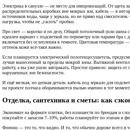
Электрика в санузле — не место для импровизаций. От щита за
распределительных коробках вне мокрых зон, кабель — в негор
источников воды, чаще у зеркала, но не прямо над смесителем.
нагрузка, чтобы не „гасить“ пробки.
Про свет — коротко и по делу. Общий потолочный (или шина со
идеален вариант с подсветкой по периметру или парами бра с 
включается без ослепления в темноте. Цветовая температура —
оттенок кожи всё-таки важно.
Если планируется электрический полотенцесушитель, предусмо
лучше вынесенный за пределы мокрой зоны. Вытяжной вентиля
работу, а вы уже ушли завтракать. Простое правило: защита от
нарушенных зон безопасности.
И ещё мелкая, но цепкая деталь: кабель под зеркало для подсв
на проекте полчаса оборачиваются пылью именно в тот момент, 
Отделка, сантехника и сметы: как сэко
Экономьте на формате плитки, без излишеств по брендам и сл
покупайте с запасом 7–10%, работы планируйте по этапам и фи
Финиш — это то, что видно. И то, что обычно дороже всего в